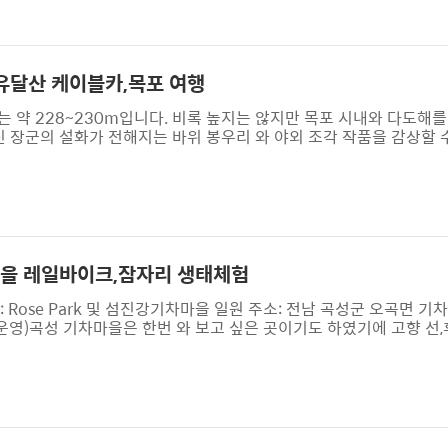
 가야 할 것이 있는데, 바로 홍어이다. 예전에는 나주 영산포가 홍어
심지가 되었다.흑산도에서 잡은..
유달산 케이블카,목포 여행
 약 228~230m입니다. 비록 높지는 않지만 목포 시내와 다도해를
신 장군의 설화가 전해지는 바위 봉우리 와 야외 조각 작품을 감상할 
길 수 있습니다. 등산 시간은 보통 왕복 1~2시간 정도입니다.우리
다. ▲ 노적봉노적봉은 임진왜란 당시 이순신 장군과 관련된 전설로
위에 이엉(짚)을 덮어 마치 군량미를 쌓아 놓은 큰 노적가리처럼 보이
유달산은 목포를 대표하는 ..
마을 레일바이크,잠자리 생태체험
 장소: Rose Park 및 섬진강기차마을 일원 주소: 전남 곡성군 오곡면 기
장 운영)곡성 기차마을은 한번 와 보고 싶은 곳이기도 하였기에 고향 선
지막날 온통 거리는 축제 분위기로 이곳저곳에서 음악소리가 흘러나와
 빠질수 없지 이곳 저곳에서 후각을 자극하여 주머니에서 카드를 꺼
날씨는 오월의 마지막 이지만 여름의 한복판이듯 무더위에 눈시울을
히 살펴 보..