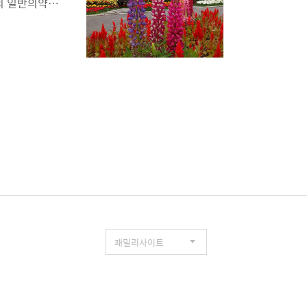
열의 일반의약품
품20mL ×
다.보통 이런