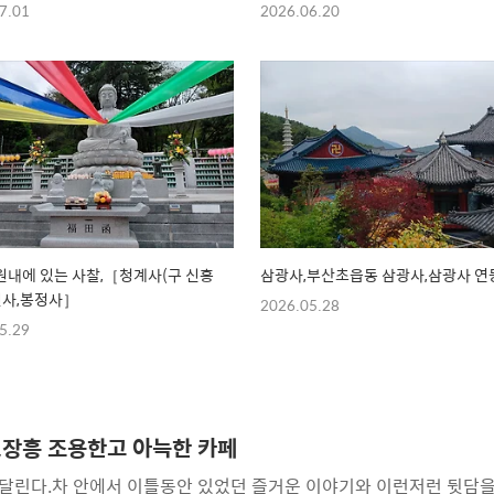
7.01
2026.06.20
내에 있는 사찰,［청계사(구 신흥
삼광사,부산초읍동 삼광사,삼광사 연
원사,봉정사］
2026.05.28
5.29
페,장흥 조용한고 아늑한 카페
달린다.차 안에서 이틀동안 있었던 즐거운 이야기와 이런저런 뒷담을