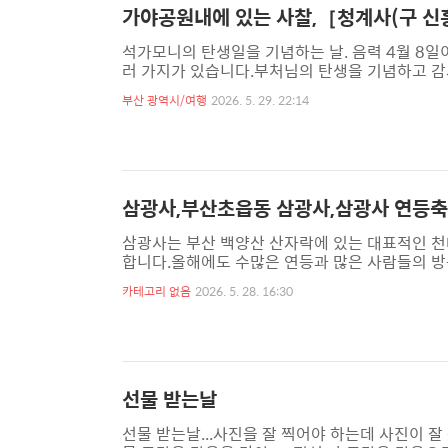
가야공원내에 있는 사찰,［청계사(구 신
석가모니의 탄생일을 기념하는 날. 음력 4월 8일
러 가지가 있습니다.부처님의 탄생을 기념하고 감
위해 기도하려고마음을 차분히 하고 복을 기원하려
부산 광역시/여행
2026. 5. 29. 22:14
(스님의 말씀 듣기)관불 의식(아기 부처님께 물 
사찰과는 관계 없습니다.사찰에 가면 한번쯤 생각
것은 불교에서 꼭 정해진 의무는 아닙니다. 다만 민
삼광사,부산초읍동 삼광사,삼광사 연등축
삼광사는 부산 백양산 산자락에 있는 대표적인 
합니다.올해에도 수많은 연등과 많은 사람들의 방
저마다 작은소망을 이루기 위해 간절히 기도하고 
카테고리 없음
2026. 5. 28. 16:30
전은 팔작지붕에 정면 7칸,측면 4칸으로 지어진
3년 6월 13일 기공하여 1986년 10월26일
이에는 다듬지 않은 자연 그대로의 목재를 사용하였
선물 받는날
선물 받는날...사진을 잘 찍어야 하는데 사진이 잘