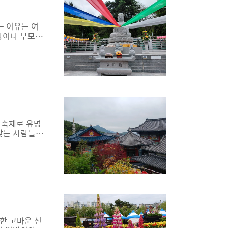
는 이유는 여
상이나 부모를
연등 달기법회
어 옮긴것으로
3곳 다니는
등축제로 유명
찾는 사람들은
. ▲ 대웅보
목장이 198
,정면 양 모퉁
위한 고마운 선