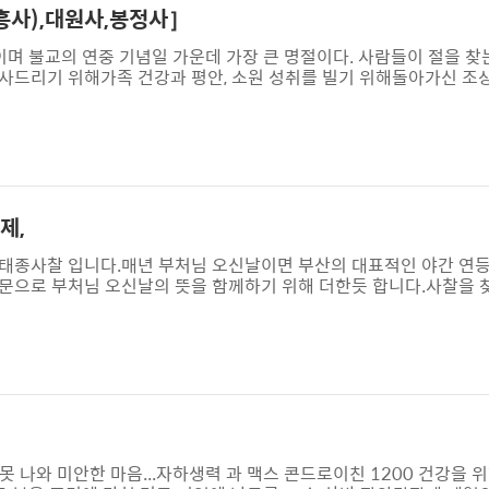
흥사),대원사,봉정사］
이며 불교의 연중 기념일 가운데 가장 큰 명절이다. 사람들이 절을 찾
사드리기 위해가족 건강과 평안, 소원 성취를 빌기 위해돌아가신 조
고연등을 달며 한 해의 소망을 담기 위해 ▲ 대원사절에서는 보통:
붓기)무료 공양 나눔같은 행사를 합니다. ▲ 사찰에 있는 포스터를 찍
해 볼 만한 글 이기에 옮겨 봤습니다. ▲봉정사사월초파일에 사찰을 
간 신앙과 불교 문화가 섞이..
제,
천태종사찰 입니다.매년 부처님 오신날이면 부산의 대표적인 야간 연
문으로 부처님 오신날의 뜻을 함께하기 위해 더한듯 합니다.사찰을 
경내의 이곳 저곳을 둘러 보며 삼광사의 이모저모를 배우기도 합니다
 100여 평의 한국전통목조기와 전각으로써 국가무령문화재 신응수 대
 낙성하였다.주춧돌에 연꽃무늬를 새기고,그 위에 배흘림기둥을 세웠으며
다. 정면과 좌우에는 연꽃무늬를 ..
 못 나와 미안한 마음...자하생력 과 맥스 콘드로이친 1200 건강을 