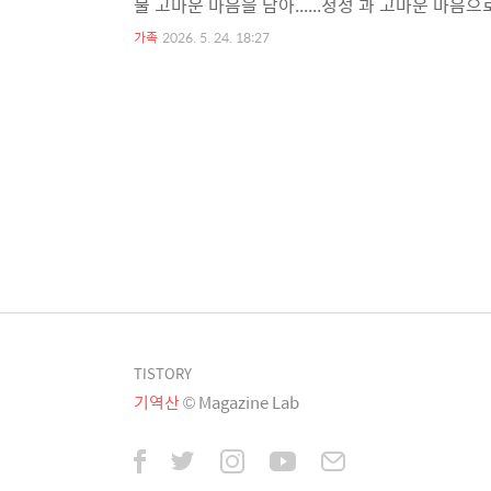
물 고마운 마음을 담아......정성 과 고마운 마음
으로, 피로 회복·허약 체질 개선·기력 보충 등
가족
2026. 5. 24. 18:27
30병또 “자하거(紫河車)”라는 한방 원료가 언
경우에 복용합니다:쉽게 피곤함체력 저하병후 회복
TISTORY
기역산
© Magazine Lab