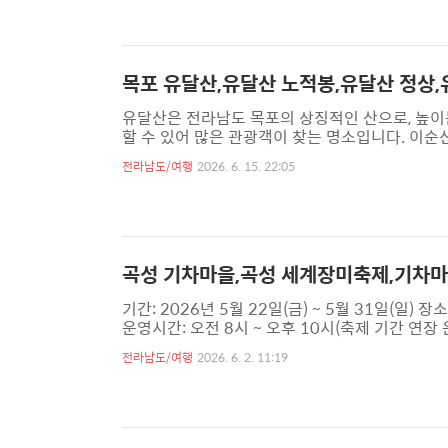
도 괜찮겠다. 이곳 시장에 들렀다면 반드시 맛보고
지였으나 하구둑이 만들어지면서 목포가 홍어의 중
목포 유달산,유달산 노적봉,유달산 정상,
유달산은 전라남도 목포의 상징적인 산으로, 높이는
할 수 있어 많은 관광객이 찾는 명소입니다. 이순
공원 유달산과 고하도를 연결하며 다도해 전망을 즐
전라남도/여행
2026. 6. 15. 22:05
히 등산하며 아름다운 다도해 뷰 를 만끽하였습니
왜군이 목포에 접근했을 때, 이순신 장군이 이 바
을 속였다는 이야기가 전해집니다. ▲ 유달산 정기
곡성 기차마을,곡성 세계장미축제,기차
기간: 2026년 5월 22일(금) ~ 5월 31일(일)
운영시간: 오전 8시 ~ 오후 10시(축제 기간 연
서 기회를 잡았다.2026년 오늘이 장미축제 마
전라남도/여행
2026. 6. 2. 11:19
람들의 흥을 돋게 만든다.또 축제장하면 먹거리가
우리는 이런거리를 활보하며 축제장으로 향했다.
여 그늘을 찾는데 여념이 없다.그래도 이곳저곳 열심