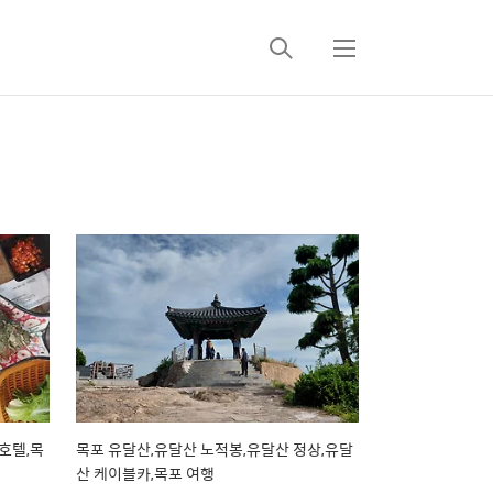
검
메
색
뉴
호텔,목
목포 유달산,유달산 노적봉,유달산 정상,유달
산 케이블카,목포 여행