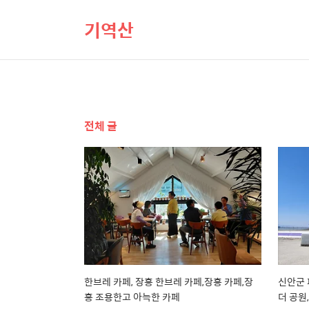
기역산
전체 글
한브레 카페, 장흥 한브레 카페,장흥 카페,장
신안군 
흥 조용한고 아늑한 카페
더 공원