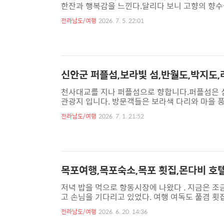
한잔과 행복감을 느낀다.달리다 보니 고향의 향수
이곳은 우리 회원 동생이 운영한 카페로 아들과 딸
전라남도/여행
2026. 7. 5. 22:01
한 생화로 가꾸워 놓은 화분들이 시선을 압도 한다
이다. ▲ 2층에 자리를 잡고 잠시 쉬어 가기로 한
세트는 회원중 형님이 계산 하였답니다.감사히 잘 
신안군 퍼플섬,보라빛 섬,반월도,박지도
천사대교를 지나 퍼플섬으로 향합니다.퍼플섬은 섬
관광지 입니다. 방문객들은 보라색 다리와 마을 풍
섬은 천사대교에서 약40분 거리로 구비구비 마을
전라남도/여행
2026. 7. 1. 21:52
군요. 양파는 수확시기가 되면 줄기가 눕어 있는데
하더군요 그 소리를 듣고 모두 함박웃음을 지었답
단장해 놓은 다리를 걸어 반월도(5,000원에 오픈
목포여행,목포숙소,목포 횟집,몬다비 호
저녁 밥을 먹으로 항동시장에 나왔다 . 지금은 조
고 손님을 기다리고 있었다. 여행 여독도 풀겸 
식욕을 돋굴만한 바닷 고기들과 해산물들의 사진
전라남도/여행
2026. 6. 20. 14:36
시장이 활기를 띠기 시작하는데, 시간이 된다면 