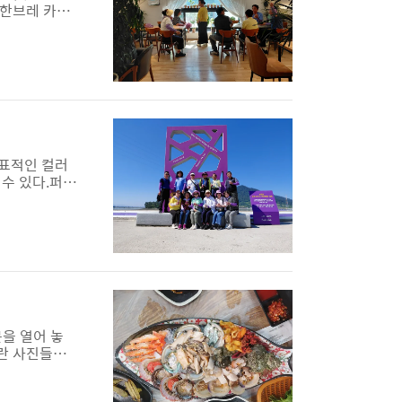
 한브레 카페
에 작고 아담
게 하는 대목
물인 과자 선물
대표적인 컬러
 수 있다.퍼플
파 밭이 많더
수컷 양파라고
운 보랏빛으로
을 열어 놓
다란 사진들로
오는 새벽이면
경해 보는 것