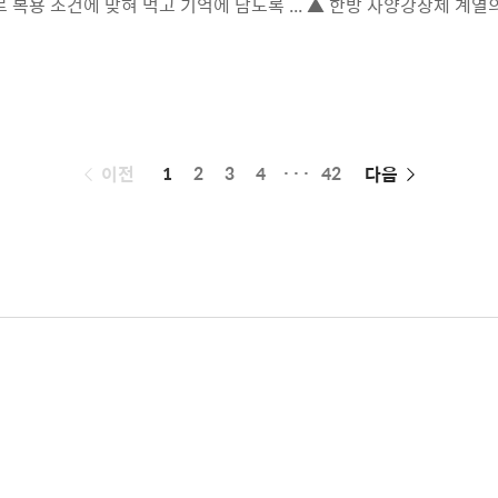
으로 복용 조건에 맞혀 먹고 기억에 남도록 ... ▲ 한방 자양강장제 계
에 사용됩니다.“자하생력(紫河生力)”이라는 이름일반의약품경남제약 제
급되어 있는데, 전통적으로 보양 목적으로 쓰이던 성분 계열을 의미합니
기식욕 저하허약 체질 ★ 다만 ..
페
이전
1
2
3
4
···
42
다음
이
징