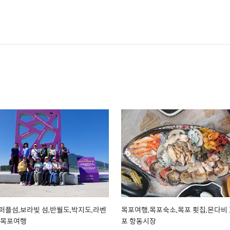
퍼플섬,보라빛 섬,반월도,박지도,라벤
목포여행,목포숙소,목포 횟집,몬다비 
,목포여행
포 항동시장