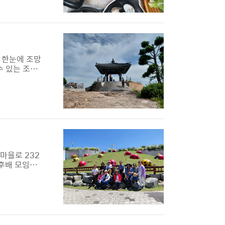
 거래의 중심
 한눈에 조망
수 있는 조각
는 아주 천천
 유명합니다.
게 하여 적군
차마을로 232
,후배 모임에
 걸어가는 사
내게 만든다.
 찌푸르게 하